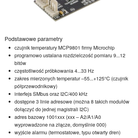
Podstawowe parametry
czujnik temperatury MCP9801 firmy Microchip
programowo ustalana rozdzielczość pomiaru 9...12
bitów
częstotliwość próbkowania 4...33 Hz
zakres mierzonych temperatur –55...+125°C (czujnik
półprzewodnikowy)
interfejs SMbus oraz I2C/400 kHz
dostępne 3 linie adresowe (można 8 takich modułów
dołączyć do jednej magistrali I2C)
adres bazowy 1001xxx (xxx – A2/A1/A0
wyprowadzone na złącze, domyślnie 000)
wyjście alarmu (termostatowe, typu otwarty dren)