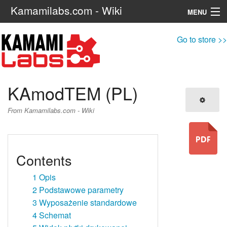
Kamamilabs.com - Wiki
MENU
Navigation
Go to store >>
Search
KAmodTEM (PL)
From Kamamilabs.com - Wiki
Contents
1
Opis
2
Podstawowe parametry
3
Wyposażenie standardowe
4
Schemat