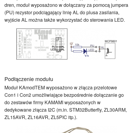
dren, moduł wyposażono w dołączany za pomocą jumpera
(PU) rezystor podciągający linię AL do plusa zasilania,
wyjście AL można także wykorzystać do sterowania LED.
Podłączenie modułu
Moduł KAmodTEM wyposażono w złącza przelotowe
Con1 i Con2 umożliwiające bezpośrednie dołączanie go
do zestawów firmy KAMAMI wyposażonych w
dedykowane złącza I2C (m.in. STM32Butterfly, ZL30ARM,
ZL15AVR, ZL16AVR, ZL5PIC itp.).