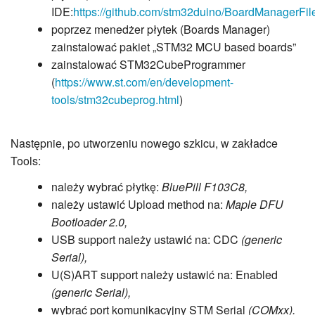
IDE:
https://github.com/stm32duino/BoardManagerFil
poprzez menedżer płytek (Boards Manager)
zainstalować pakiet „STM32 MCU based boards”
zainstalować STM32CubeProgrammer
(
https://www.st.com/en/development-
tools/stm32cubeprog.html
)
Następnie, po utworzeniu nowego szkicu, w zakładce
Tools:
należy wybrać płytkę:
BluePill F103C8,
należy ustawić Upload method na:
Maple DFU
Bootloader 2.0,
USB support należy ustawić na: CDC
(generic
Serial),
U(S)ART support należy ustawić na: Enabled
(generic Serial),
wybrać port komunikacyjny STM Serial
(COMxx).