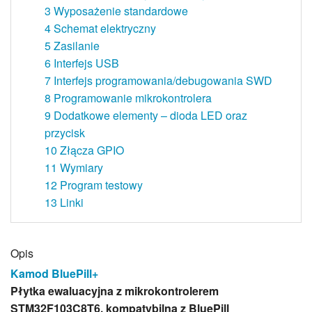
3
Wyposażenie standardowe
4
Schemat elektryczny
5
Zasilanie
6
Interfejs USB
7
Interfejs programowania/debugowania SWD
8
Programowanie mikrokontrolera
9
Dodatkowe elementy – dioda LED oraz
przycisk
10
Złącza GPIO
11
Wymiary
12
Program testowy
13
Linki
Opis
Kamod BluePill+
Płytka ewaluacyjna z mikrokontrolerem
STM32F103C8T6, kompatybilna z BluePill