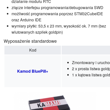
działanie modułu RTC
złącze interfejsu programowania/debugowania SWD
możliwość programowania poprzez STM32CubeIDE
oraz Arduino IDE
wymiary płytki: 53,5 x 23 mm, wysokość ok. 7 mm (bez
wlutowanych szpilek goldpin)
Wyposażenie standardowe
Kod
Zmontowany i urucho
2 x prosta listwa gold
Kamod BluePill+
1 x kątowa listwa gol