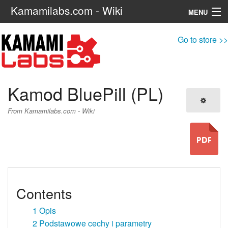
Kamamilabs.com - Wiki
MENU
Navigation
Go to store >>
Search
Kamod BluePill (PL)
From Kamamilabs.com - Wiki
Contents
1
Opis
2
Podstawowe cechy i parametry