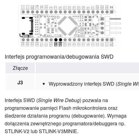
Interfejs programowania/debugowania SWD
Złącze
J3
Wyprowadzony interfejs SWD (
Single W
Interfejs SWD (
Single Wire Debug
) pozwala na
programowanie pamięci Flash mikrokontrolera oraz
śledzenie działania programu (debugowanie). Wymaga
dołączenia zewnętrznego programatora/debuggera np.
STLINK-V2 lub STLINK-V3MINIE.