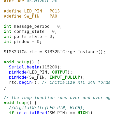
#include
<STM32RTC.h>
#define LED_PIN   PC13
#define SW_PIN    PA0
int
message_period
=
0
;
int
config_state
=
0
;
int
ports_state
=
0
;
int
pindex
=
0
;
STM32RTC
&
rtc
=
STM32RTC
::
getInstance
();
void
setup
()
{
Serial
.
begin
(
115200
);
pinMode
(
LED_PIN
,
OUTPUT
);
pinMode
(
SW_PIN
,
INPUT_PULLUP
);
rtc
.
begin
();
// initialize RTC 24H format
}
// the loop function runs over and over aga
void
loop
()
{
//digitalWrite(LED_PIN, HIGH);
if
(
digitalRead
(
SW_PIN
)
==
HIGH
){