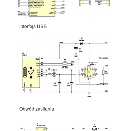
Interfejs USB
Obwód zasilania