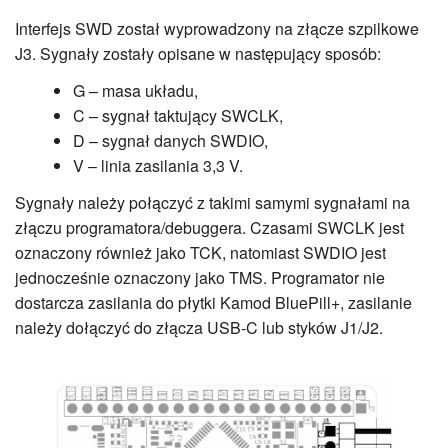
Interfejs SWD został wyprowadzony na złącze szpilkowe
J3. Sygnały zostały opisane w następujący sposób:
G – masa układu,
C – sygnał taktujący SWCLK,
D – sygnał danych SWDIO,
V – linia zasilania 3,3 V.
Sygnały należy połączyć z takimi samymi sygnałami na
złączu programatora/debuggera. Czasami SWCLK jest
oznaczony również jako TCK, natomiast SWDIO jest
jednocześnie oznaczony jako TMS. Programator nie
dostarcza zasilania do płytki Kamod BluePill+, zasilanie
należy dołączyć do złącza USB-C lub styków J1/J2.