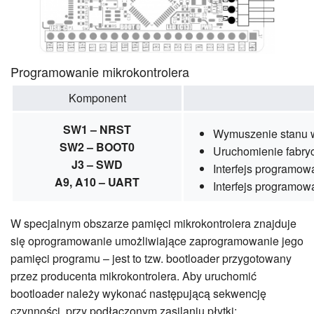
Programowanie mikrokontrolera
Komponent
SW1 – NRST
Wymuszenie stanu w
SW2 – BOOT0
Uruchomienie fabry
J3 – SWD
Interfejs programo
A9, A10 – UART
Interfejs programo
W specjalnym obszarze pamięci mikrokontrolera znajduje
się oprogramowanie umożliwiające zaprogramowanie jego
pamięci programu – jest to tzw. bootloader przygotowany
przez producenta mikrokontrolera. Aby uruchomić
bootloader należy wykonać następującą sekwencję
czynności, przy podłączonym zasilaniu płytki: