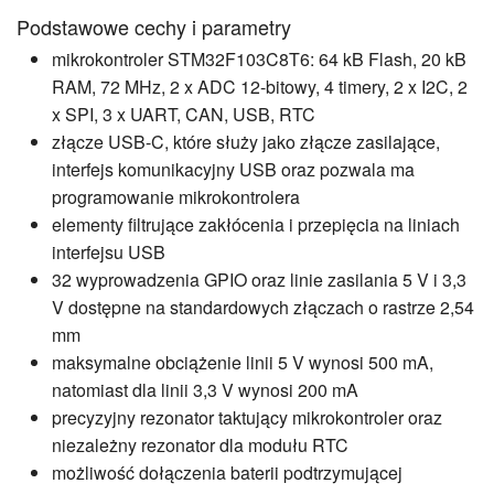
Podstawowe cechy i parametry
mikrokontroler STM32F103C8T6: 64 kB Flash, 20 kB
RAM, 72 MHz, 2 x ADC 12-bitowy, 4 timery, 2 x I2C, 2
x SPI, 3 x UART, CAN, USB, RTC
złącze USB-C, które służy jako złącze zasilające,
interfejs komunikacyjny USB oraz pozwala ma
programowanie mikrokontrolera
elementy filtrujące zakłócenia i przepięcia na liniach
interfejsu USB
32 wyprowadzenia GPIO oraz linie zasilania 5 V i 3,3
V dostępne na standardowych złączach o rastrze 2,54
mm
maksymalne obciążenie linii 5 V wynosi 500 mA,
natomiast dla linii 3,3 V wynosi 200 mA
precyzyjny rezonator taktujący mikrokontroler oraz
niezależny rezonator dla modułu RTC
możliwość dołączenia baterii podtrzymującej