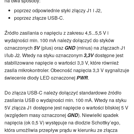
na dwa sposoby:
poprzez odpowiednie styki złączy J1 i J2,
poprzez złącze USB-C.
Źródło zasilania o napięciu z zakresu 4,5...5,5 V i
wydajności min. 100 mA należy dołączyć do styków
oznaczonych
5V
(plus) oraz
GND
(minus) na złączach J1
i/lub J2. Wtedy na styku oznaczonym
3,3V
dostępne jest
stabilizowane napięcie o wartości 3,3 V, które również
zasila mikrokontroler. Obecność napięcia 3,3 V sygnalizuje
świecenie diody LED oznaczonej
PWR
.
Do złącza USB-C należy dołączyć standardowe źródło
zasilania USB o wydajności min. 100 mA. Wtedy na styku
5V złącza J1 dostępne jest napięcie o wartości bliskiej 5 V
(względem masy oznaczonej
GND
). Niewielki spadek
napięcia (ok 0,5 V) występuje na diodzie Schottky’ego,
która umożliwia przepływ prądu w kierunku ze złącza