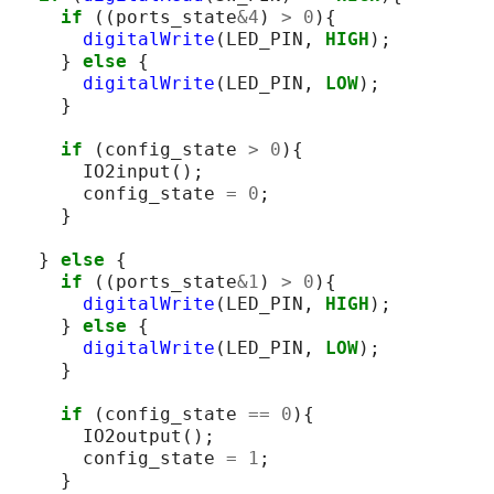
if
((
ports_state
&
4
)
>
0
){
digitalWrite
(
LED_PIN
,
HIGH
);
}
else
{
digitalWrite
(
LED_PIN
,
LOW
);
}
if
(
config_state
>
0
){
IO2input
();
config_state
=
0
;
}
}
else
{
if
((
ports_state
&
1
)
>
0
){
digitalWrite
(
LED_PIN
,
HIGH
);
}
else
{
digitalWrite
(
LED_PIN
,
LOW
);
}
if
(
config_state
==
0
){
IO2output
();
config_state
=
1
;
}