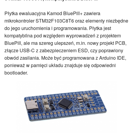
Płytka ewaluacyjna Kamod BluePill+ zawiera
mikrokontroler STM32F103C8T6 oraz elementy niezbędne
do jego uruchomienia i programowania. Płytka jest
kompatybilna pod względem wyprowadzeń z projektem
BluePill, ale ma szereg ulepszeń, m.in. nowy projekt PCB,
złącze USB-C z zabezpieczeniem ESD, czy poprawiony
obwód zasilania. Może być programowana z Arduino IDE,
ponieważ w pamięci układu znajduje się odpowiedni
bootloader.