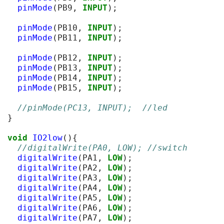
pinMode
(
PB9
,
INPUT
);
pinMode
(
PB10
,
INPUT
);
pinMode
(
PB11
,
INPUT
);
pinMode
(
PB12
,
INPUT
);
pinMode
(
PB13
,
INPUT
);
pinMode
(
PB14
,
INPUT
);
pinMode
(
PB15
,
INPUT
);
//pinMode(PC13, INPUT);  //led
}
void
IO2low
(){
//digitalWrite(PA0, LOW); //switch
digitalWrite
(
PA1
,
LOW
);
digitalWrite
(
PA2
,
LOW
);
digitalWrite
(
PA3
,
LOW
);
digitalWrite
(
PA4
,
LOW
);
digitalWrite
(
PA5
,
LOW
);
digitalWrite
(
PA6
,
LOW
);
digitalWrite
(
PA7
,
LOW
);