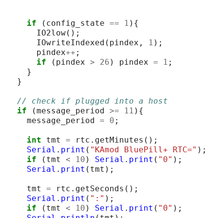
if
(
config_state
==
1
){
IO2low
();
IOwriteIndexed
(
pindex
,
1
);
pindex
++
;
if
(
pindex
>
26
)
pindex
=
1
;
}
}
// check if plugged into a host
if
(
message_period
>=
11
){
message_period
=
0
;
int
tmt
=
rtc
.
getMinutes
();
Serial
.
print
(
"KAmod BluePill+ RTC="
);
if
(
tmt
<
10
)
Serial
.
print
(
"0"
);
Serial
.
print
(
tmt
);
tmt
=
rtc
.
getSeconds
();
Serial
.
print
(
":"
);
if
(
tmt
<
10
)
Serial
.
print
(
"0"
);
Serial
.
println
(
tmt
);