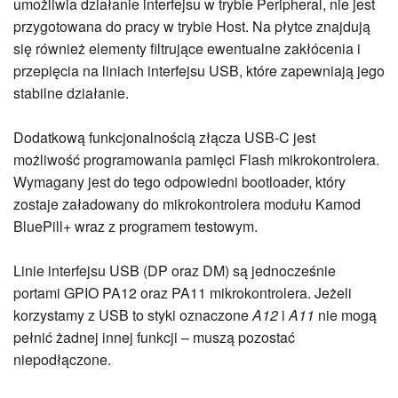
umożliwia działanie interfejsu w trybie Peripheral, nie jest
przygotowana do pracy w trybie Host. Na płytce znajdują
się również elementy filtrujące ewentualne zakłócenia i
przepięcia na liniach interfejsu USB, które zapewniają jego
stabilne działanie.
Dodatkową funkcjonalnością złącza USB-C jest
możliwość programowania pamięci Flash mikrokontrolera.
Wymagany jest do tego odpowiedni bootloader, który
zostaje załadowany do mikrokontrolera modułu Kamod
BluePill+ wraz z programem testowym.
Linie interfejsu USB (DP oraz DM) są jednocześnie
portami GPIO PA12 oraz PA11 mikrokontrolera. Jeżeli
korzystamy z USB to styki oznaczone
A12
i
A11
nie mogą
pełnić żadnej innej funkcji – muszą pozostać
niepodłączone.